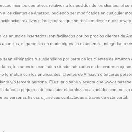
rocedimientos operativos relativos a los pedidos de los clientes, el ser
ón a los clientes de Amazon, pudiendo ser modificados en cualquier m
ncidencias relativas a las compras que se realicen desde nuestra web 
o los anuncios insertados, son facilitados por los propios clientes 
s anuncios, ni garantiza en modo alguno la experiencia, integridad o re
ue sean eliminados o suspendidos por parte de los clientes de Amaz
datos, los anuncios continúen siendo indexados en buscadores ajenos 
ario formalice con los anunciantes, clientes de Amazon o terceras pers
nciante y/o tercera persona. El usuario sabe y acepta que www.albasab
los daños o perjuicios de cualquier naturaleza ocasionados con motivo
eras personas físicas o jurídicas contactadas a través de este portal.