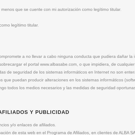
 a menos que se cuente con mi autorización como legítimo titular.
omo legítimo titular.
 compromete a no llevar a cabo ninguna conducta que pudiera dañar la
sobrecargar el portal www.albasabe.com, o que impidiera, de cualquier f
das de seguridad de los sistemas informáticos en Internet no son ente
os que puedan producir alteraciones en los sistemas informáticos (sof
ngo todos los medios necesarios y las medidas de seguridad oportunas
FILIADOS Y PUBLICIDAD
cios y/o enlaces de afiliados.
icipación de esta web en el Programa de Afiliados, en clientes de ALB